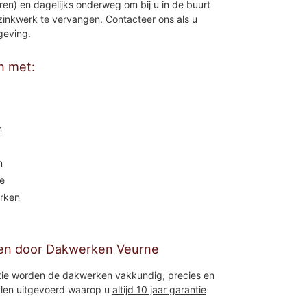
en) en dagelijks onderweg om bij u in de buurt
 zinkwerk te vervangen. Contacteer ons als u
geving.
n met:
n
n
e
rken
en door Dakwerken Veurne
tie worden de dakwerken vakkundig, precies en
ialen uitgevoerd waarop u
altijd 10 jaar garantie
»