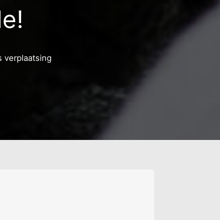
e!
 verplaatsing