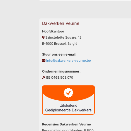
Dakwerken Veurne
Hoofdkantoor
Sainctelette Square, 12
B-1000 Brussel, België
Stuur ons een e-mail:
info@dakwerkers-veurne.be
Ondernemingsnummer:
BE 0468.503.070
Recensies Dakwerken Veurne
Beoordeling door klanten:
8.8
/
10