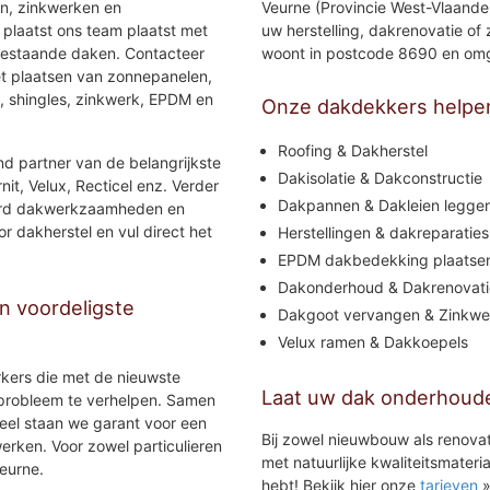
en, zinkwerken en
Veurne (Provincie West-Vlaander
 plaatst ons team plaatst met
uw herstelling, dakrenovatie of
bestaande daken. Contacteer
woont in postcode 8690 en om
et plaatsen van zonnepanelen,
, shingles, zinkwerk, EPDM en
Onze dakdekkers helpe
Roofing & Dakherstel
nd partner van de belangrijkste
Dakisolatie & Dakconstructie
it, Velux, Recticel enz. Verder
Dakpannen & Dakleien legge
voerd dakwerkzaamheden en
r dakherstel en vul direct het
Herstellingen & dakreparaties
EPDM dakbedekking plaatse
Dakonderhoud & Dakrenovati
 voordeligste
Dakgoot vervangen & Zinkwe
Velux ramen & Dakkoepels
rkers die met de nieuwste
Laat uw dak onderhoud
 probleem te verhelpen. Samen
eel staan we garant voor een
Bij zowel nieuwbouw als renova
erken. Voor zowel particulieren
met natuurlijke kwaliteitsmater
eurne.
hebt! Bekijk hier onze
tarieven