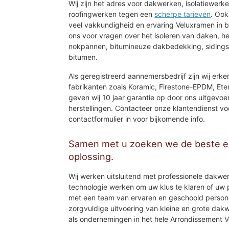
Wij zijn het adres voor dakwerken, isolatiewerk
roofingwerken tegen een
scherpe tarieven
. Ook
veel vakkundigheid en ervaring Veluxramen in 
ons voor vragen over het isoleren van daken, h
nokpannen, bitumineuze dakbedekking, sidings
bitumen.
Als geregistreerd aannemersbedrijf zijn wij erke
fabrikanten zoals Koramic, Firestone-EPDM, Etern
geven wij 10 jaar garantie op door ons uitge
herstellingen. Contacteer onze klantendienst voo
contactformulier in voor bijkomende info.
Samen met u zoeken we de beste en
oplossing.
Wij werken uitsluitend met professionele dakwe
technologie werken om uw klus te klaren of uw
met een team van ervaren en geschoold person
zorgvuldige uitvoering van kleine en grote dakw
als ondernemingen in het hele Arrondissement V