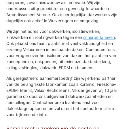
opsporen, zowel nieuwbouw als renovatie. Wij zijn
ondertussen uitgegroeid tot een gevestigde waarde in
Arrondissement Veurne. Onze oerdegelijke dakwerkers zijn
dagelijks ook actief in Wulveringem en omgeving.
Wij zijn het adres voor dakwerken, isolatiewerken,
zinkwerken en roofingwerken tegen een
scherpe tarieven
.
Ook plaatst ons team plaatst met veel vakkundigheid en
ervaring Veluxramen in bestaande daken. Contacteer ons
voor vragen over het isoleren van daken, het plaatsen van
zonnepanelen, nokpannen, bitumineuze dakbedekking,
sidings, shingles, zinkwerk, EPDM en bitumen.
Als geregistreerd aannemersbedrijf zijn wij erkend partner
van de belangrijkste fabrikanten zoals Koramic, Firestone-
EPDM, Eternit, Velux, Recticel enz. Verder geven wij 10 jaar
garantie op door ons uitgevoerd dakwerkzaamheden en
herstellingen. Contacteer onze klantendienst voor
daklekkage opsporen en vul direct het contactformulier in
voor bijkomende info.
Samen met u zoeken we de beste en